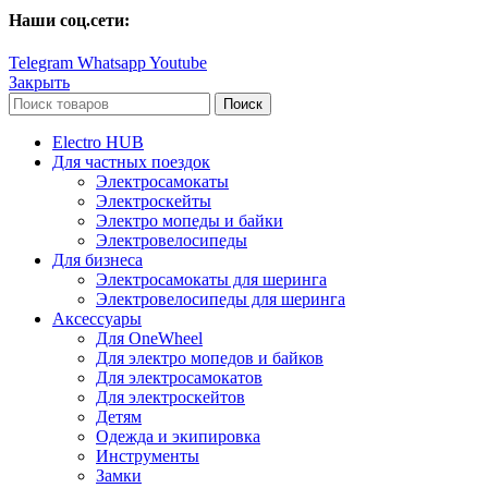
Наши соц.сети:
Telegram
Whatsapp
Youtube
Закрыть
Поиск
Electro HUB
Для частных поездок
Электросамокаты
Электроскейты
Электро мопеды и байки
Электровелосипеды
Для бизнеса
Электросамокаты для шеринга
Электровелосипеды для шеринга
Аксессуары
Для OneWheel
Для электро мопедов и байков
Для электросамокатов
Для электроскейтов
Детям
Одежда и экипировка
Инструменты
Замки