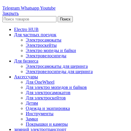
Telegram
Whatsapp
Youtube
Закрыть
Поиск
Electro HUB
Для частных поездок
Электросамокаты
Электроскейты
Электро мопеды и байки
Электровелосипеды
Для бизнеса
Электросамокаты для шеринга
Электровелосипеды для шеринга
Аксессуары
Для OneWheel
Для электро мопедов и байков
Для электросамокатов
Для электроскейтов
Детям
Одежда и экипировка
Инструменты
Замки
Покрышки и камеры
зимний электротранспорт